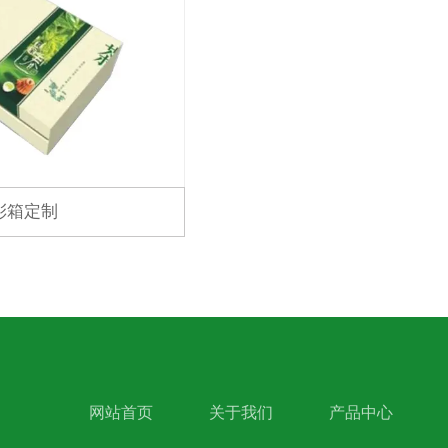
彩箱定制
网站首页
关于我们
产品中心