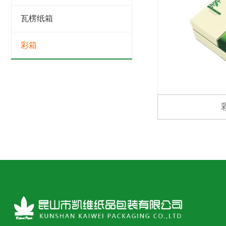
瓦楞纸箱
彩箱