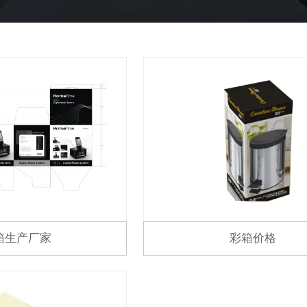
箱生产厂家
彩箱价格