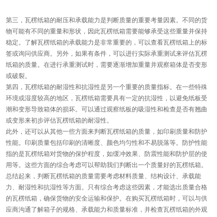
第三，瓦楞纸箱的耐压和承载能力是判断质量的重要考量因素。不同的货
物可能有不同的重量和形状，因此瓦楞纸箱需要能够承受这些重量并保持
稳定。了解瓦楞纸箱的承载能力是非常重要的，可以查看瓦楞纸箱上的标
签或询问供应商。另外，如果有条件，可以进行实际承重测试来评估瓦楞
纸箱的质量。在进行承重测试时，需要逐渐增加重量并观察箱体是否变形
或破裂。
第四，瓦楞纸箱的耐湿性和抗湿性是另一个重要的质量指标。在一些特殊
环境或湿度较高的地区，瓦楞纸箱需要具有一定的抗湿性，以避免纸板受
潮和变形导致箱体的损坏。可以通过观察纸板的吸湿性和检查是否有翘曲
或变形来初步评估瓦楞纸箱的耐湿性。
此外，还可以从其他一些方面来判断瓦楞纸箱的质量，如印刷质量和防护
性能。印刷质量包括印刷的清晰度、颜色均匀性和不易脱落等。防护性能
指的是瓦楞纸箱对货物的保护程度，如缓冲效果、防震性能和防护层的使
用等。这些方面的综合考虑可以帮助我们判断出一个质量好的瓦楞纸箱。
总结起来，判断瓦楞纸箱的质量需要考虑材料质量、结构设计、承载能
力、耐湿性和抗湿性等方面。只有综合考虑这些因素，才能选出质量合格
的瓦楞纸箱，确保货物的安全运输和保护。在购买瓦楞纸箱时，可以与供
应商沟通了解箱子的规格、承载能力和质量标准，并检查瓦楞纸箱的外观