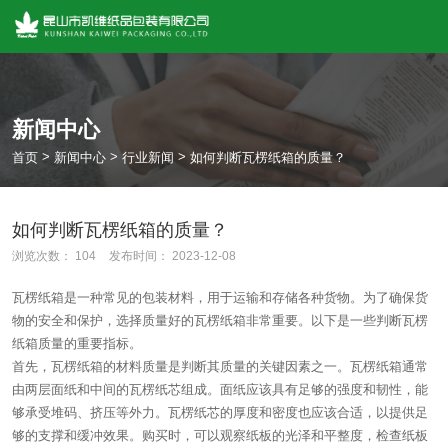
新闻中心
>
>
>
首页
新闻中心
行业新闻
如何判断瓦楞纸箱的质量？
如何判断瓦楞纸箱的质量？
浏览次数：
104
发布时间： 2023-12-08
瓦楞纸箱是一种常见的包装材料，用于运输和存储各种货物。为了确保货
物的安全和保护，选择质量好的瓦楞纸箱非常重要。以下是一些判断瓦楞
纸箱质量的重要指标。
首先，瓦楞纸箱的材料质量是判断其质量的关键因素之一。瓦楞纸箱通常
由两层面纸和中间的瓦楞纸芯组成。面纸应该具有足够的强度和韧性，能
够承受堆码、挤压等外力。瓦楞纸芯的厚度和密度也应该合适，以提供足
够的支撑和缓冲效果。购买时，可以观察纸板的光泽和平整度，检查纸板